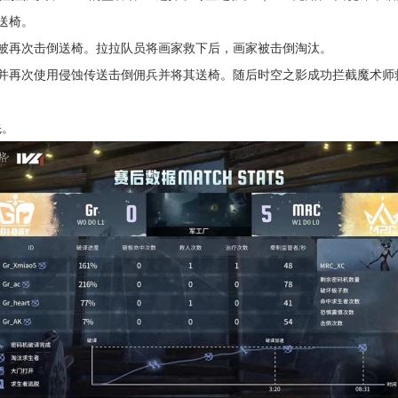
送椅。
被再次击倒送椅。拉拉队员将画家救下后，画家被击倒淘汰。
并再次使用侵蚀传送击倒佣兵并将其送椅。随后时空之影成功拦截魔术师
先。