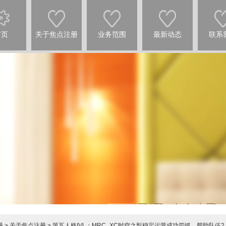
首页
关于焦点注册
业务范围
最新动态
联系
册
>
关于焦点注册
> 第五人格IVL：MRC_XC时空之影稳定运营成功四抓，帮助队伍