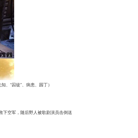
知、“囚徒”、病患、园丁）
救下空军，随后野人被歌剧演员击倒送