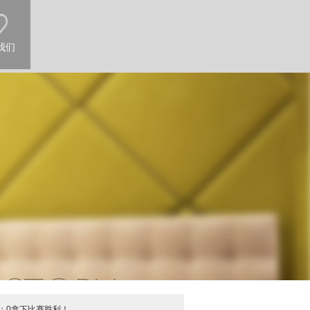
我们
2：0拿下比赛胜利！