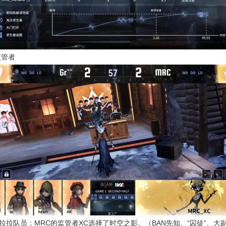
监管者
拉拉队员；MRC的监管者XC选择了时空之影。（BAN先知、“囚徒”、大