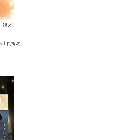
副、舞女）
”被击倒淘汰。