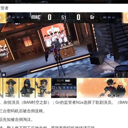
监管者
杂技演员（BAN时空之影）；Gr的监管者N1e选择了歌剧演员。（BA
三台密码机后被击倒送椅。
后先知被击倒淘汰。