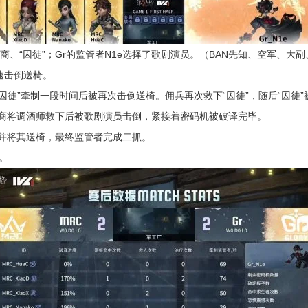
商、“囚徒”；Gr的监管者N1e选择了歌剧演员。（BAN先知、空军、大
速击倒送椅。
“囚徒”牵制一段时间后被再次击倒送椅。佣兵再次救下“囚徒”，随后“囚徒
商将调酒师救下后被歌剧演员击倒，紧接着密码机被破译完毕。
并将其送椅，最终监管者完成二抓。
。