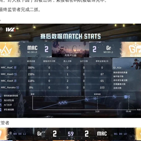
椅。野人救下园丁后被击倒，紧接着密码机被破译完毕。
最终监管者完成二抓。
。
监管者