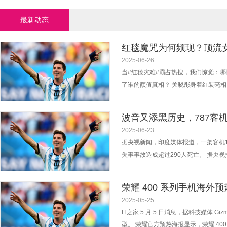
最新动态
红毯魔咒为何频现？顶流
2025-06-26
当#红毯灾难#霸占热搜，我们惊觉：
了谁的颜值真相？ 关晓彤身着红装亮
新娘”。这不是偶然现象——在刚刚结束
镂空礼服被批像“情趣睡衣”，闫妮的纱裙
波音又添黑历史，787客
2025-06-23
据央视新闻，印度媒体报道，一架客机
失事事故造成超过290人死亡。 据央视
（约合190米）的高度消失，飞行员曾在
称，客机于当地时间13时17分坠毁，原
荣耀 400 系列手机海外预热，宣
2025-05-25
IT之家 5 月 5 日消息，据科技媒体 G
型。 荣耀官方预热海报显示，荣耀 400 