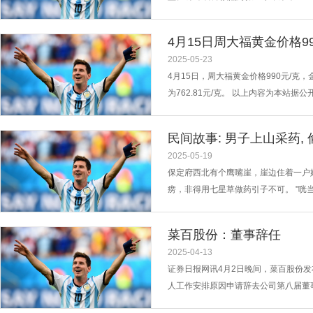
来看，新机将主打 AI 影像能力。 据I
品牌 AIMAGE，含端云协同的 AI KE...
4月15日周大福黄金价格99
2025-05-23
4月15日，周大福黄金价格990元/克
为762.81元/克。 以上内容为本站据公
民间故事: 男子上山采药,
2025-05-19
保定府西北有个鹰嘴崖，崖边住着一户
痨，非得用七星草做药引子不可。 "
青蛇，足有成人胳膊粗，鳞片在日头底
筋，可眼睛就跟钉在蛇身上似的。老辈人
菜百股份：董事辞任
2025-04-13
证券日报网讯4月2日晚间，菜百股份发
人工作安排原因申请辞去公司第八届董
APP...