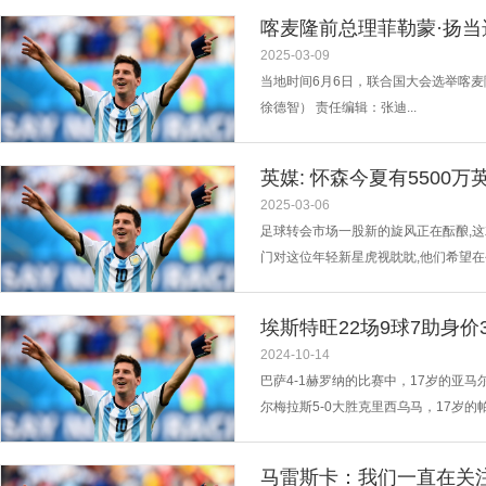
喀麦隆前总理菲勒蒙·扬当
2025-03-09
当地时间6月6日，联合国大会选举喀麦
徐德智） 责任编辑：张迪...
英媒: 怀森今夏有5500
2025-03-06
足球转会市场一股新的旋风正在酝酿,这
门对这位年轻新星虎视眈眈,他们希望
责,他们渴望用新鲜血液来提振,阿森
素养不错,但克洛普向来热衷于年轻化注
埃斯特旺22场9球7助身价3
2024-10-14
巴萨4-1赫罗纳的比赛中，17岁的亚
尔梅拉斯5-0大胜克里西乌马，17岁
攻，排名巴甲射手榜第2，助攻榜第1。 
马雷斯卡：我们一直在关