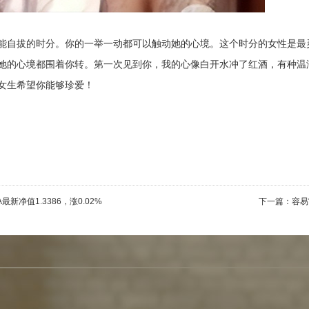
能自拔的时分。你的一举一动都可以触动她的心境。这个时分的女性是最
她的心境都围着你转。第一次见到你，我的心像白开水冲了红酒，有种温
女生希望你能够珍爱！
净值1.3386，涨0.02%
下一篇：
容易