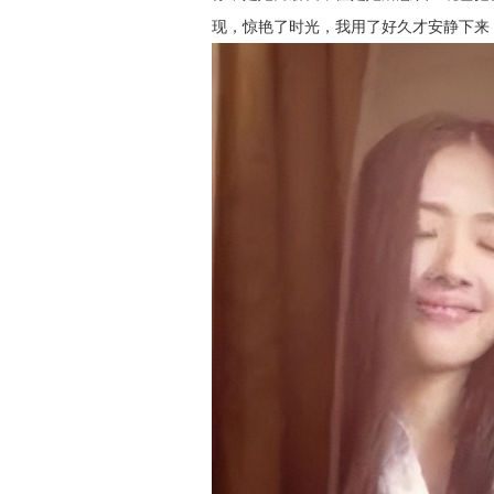
现，惊艳了时光，我用了好久才安静下来