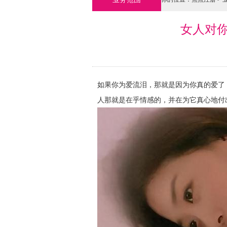
女人对你
如果你为爱流泪，那就是因为你真的爱了
人那就是在乎情感的，并在为它真心地付