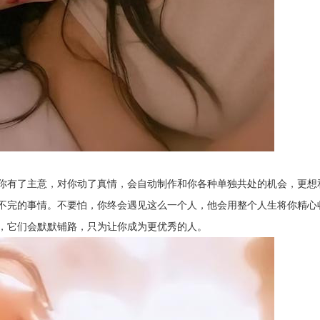
你有了主意，对你动了真情，会自动制作和你各种单独共处的机会，更想
不完的事情。不要怕，你终会遇见这么一个人，他会用整个人生将你精心
，它们会默默铺路，只为让你成为更优秀的人。