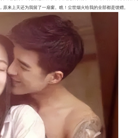
，原来上天还为我留了一扇窗。瞧！尘世烟火给我的全部都是馈赠。