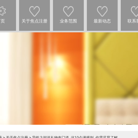
首页
关于焦点注册
业务范围
最新动态
联系
册
>
关于焦点注册
> 异性之间送礼物有门道, 这10个潜规则, 你需尽早了解