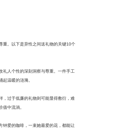
尊重。以下是异性之间送礼物的关键10个
收礼人个性的深刻洞察与尊重。一件手工
涌起温暖的涟漪。
样，过于低廉的礼物则可能显得敷衍，难
价值中流淌。
方钟爱的咖啡，一束她最爱的花，都能让