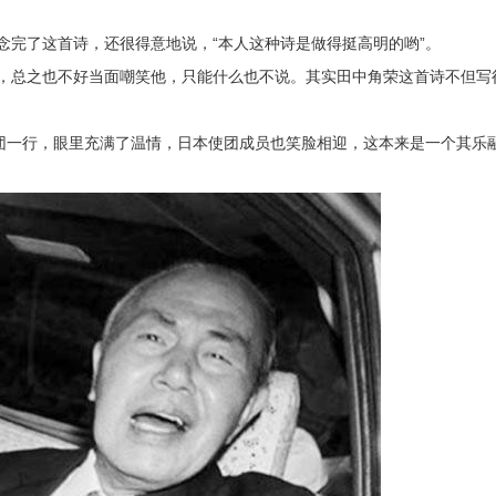
念完了这首诗，还很得意地说，“本人这种诗是做得挺高明的哟”。
，总之也不好当面嘲笑他，只能什么也不说。其实田中角荣这首诗不但写得
使团一行，眼里充满了温情，日本使团成员也笑脸相迎，这本来是一个其乐融