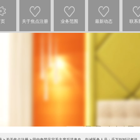
首页
关于焦点注册
业务范围
最新动态
联系
册
>
关于焦点注册
> 田中角荣见完毛主席后流鼻血，告诫医务人员：千万别对记者说