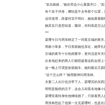
“皇后娘娘，”她在旁边小心翼翼开口，“
有个皇子伴身，哪怕是不去争那个位置，
这些道理，薛凝何尝不明白，她低垂着眼
她其实只是想知道，魏琰，你到底是怎么
***
梁璎今日与周淮林定了一同逛京城的夜市
周家小辈多，平日里跟她也亲近，她带礼
京城的夜市十分热闹繁华，更何况是年关
从各地赶来的商人们都想趁着这机会捞上
这一晚上可谓是收获颇丰。她到最后又跟
“这个怎么样？”她用眼神问周淮林。
夫妻二人出行也没带下人，梁璎买的东西
明明是魁梧的汉子，这会儿却莫名地像小
梁璎笑着转身给他继续挑了，只留着男人
周淮林想起了他第一次见梁璎时，也是在