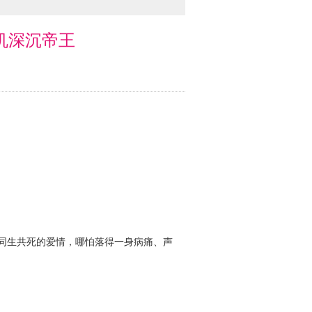
心机深沉帝王
同生共死的爱情，哪怕落得一身病痛、声