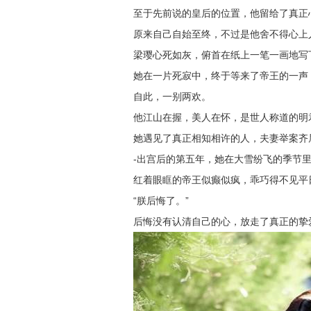
至于先前说的皇后的位置，他留给了真正
原来自己自始至终，不过是他舍不得心上
梁璎心死如灰，俯首在纸上一笔一画地写
她在一片死寂中，终于等来了帝王的一声：
自此，一别两欢。
他江山在握，美人在怀，是世人称道的明
她遇见了真正相知相许的人，夫妻举案齐
-出宫后的第五年，她在大雪纷飞的季节
红着眼眶的帝王似癫似疯，乖巧得不见平
“朕后悔了。”
后悔没有认清自己的心，放走了真正的挚