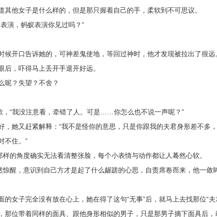
道其他女子是什么样的，但是那只握着自己的手，柔软到不可思议。
表演，蚂蚁表演你见过吗？”
时候开口告诉她的，可神差鬼使地，等回过神时，他才发现被拉出了很远
眼后，吓得马上丢开手退开好远。
么呢？失望？不舍？
歉，“我没注意看，牵错了人。可是……你怎么也不说一声呢？”
好，她又赶紧解释：“我不是怪你的意思，只是你跟我的夫君身形差不多
对不住。”
示那样的角度确实无法看清整张脸，每个小表情与动作都让人蓦然心软。
猛然惊醒，意识到自己方才是起了什么龌蹉的心思，自责席卷而来，他一敛
的女子完全没有放在心上，她在得了这句“无事”后，就马上去找那位“夫
，那位带着同样的面具、跟他身形相似的男子，只是那男子摘下面具后，