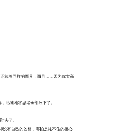
。
，还戴着同样的面具，而且……因为你太高
眸，迅速地将思绪全部压下了。
君”去了。
却没有自己的凶相，哪怕是掩不住的担心