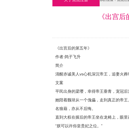
《出宫后的
《出宫后的第五年》
作者:鸽子飞升
简介
清醒赤诚美人vs心机深沉帝王，追妻火葬
文案
平民出身的梁璎，幸得帝王垂青，宠冠后
她陪着魏琰从一个傀儡，走到真正的帝王
名狼藉，亦从不后悔。
直到大权在握后的帝王坐在龙椅上，眼里
“朕可以许你皇贵妃之位。”