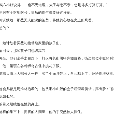
其实六小姐说得……也不无道理，太子与您不亲，您是得多打算打算。”
届时有个封地封号，皇后的晚年都要好过许多。
眸沉默着，那些无人能说的苦楚，将她的心放在火上煎烤着。
想的？
。她计划着买些礼物带给家里的孩子们。
物回去，那些孩子们也该高兴。
将至。他们牵手走在灯下，灯火将长街照得亮如白昼，街边摊位小贩的叫
一笔，梁璎在各种稀奇古怪中挑花了眼。
随着大街上大部分人一样，买了个面具带上，自己戴上了，还给周淮林挑
这会儿都是周淮林抱着的，他从那小山般的盒子后歪着脑袋，露出脸：“你
媳妇似的。
的目光继续落在她的身上。
这样的集市中，拥挤的人潮里，他的手突然被人握住。