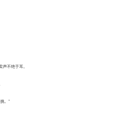
卖声不绝于耳。
。
挑。”