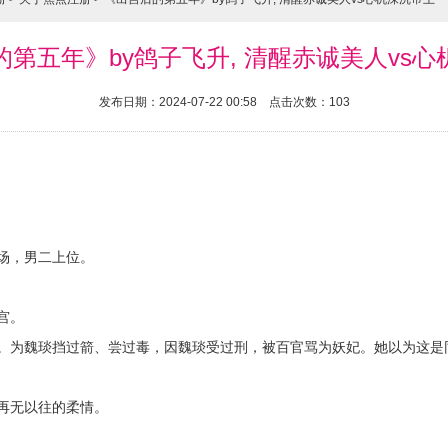
第五年》by鸽子飞升, 清醒赤诚美人vs
发布日期：2024-07-22 00:58 点击次数：103
场，男二上位。
宫。
。为魏琰挡过箭、尝过毒，因魏琰受过刑，被百官骂为妖妃。她以为这是
再无以往的柔情。