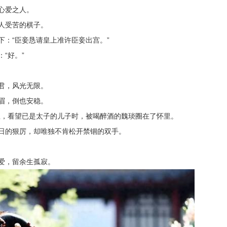
心爱之人。
人受苦的棋子。
下：“臣妾恳请皇上准许臣妾出宫。”
“好。”
君，风光无限。
眉，倒也安稳。
里，看望已是太子的儿子时，被喝醉酒的魏琰圈在了怀里。
日的狠厉，却唯独不肯松开禁锢的双手。
爱，留余生孤寂。