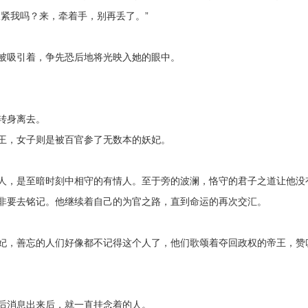
跟紧我吗？来，牵着手，别再丢了。”
被吸引着，争先恐后地将光映入她的眼中。
转身离去。
王，女子则是被百官参了无数本的妖妃。
人，是至暗时刻中相守的有情人。至于旁的波澜，恪守的君子之道让他没
非要去铭记。他继续着自己的为官之路，直到命运的再次交汇。
妃，善忘的人们好像都不记得这个人了，他们歌颂着夺回政权的帝王，赞
后消息出来后，就一直挂念着的人。