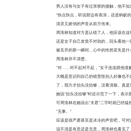
男人没有与女子有过亲密的接触，他不知
“快点快点，听说那边有表演，还是蚂蚁的
清灵又娇俏的声音从前方传来。
周淮林知道对方是认错了人，他应该在这
还是女子自己发觉不对劲的，回头看他一
被丢开的那一瞬间，心中的怅然若失是什
周淮林并不清楚。
“对……对不起对不起，”女子连连跟他道
大概是意识到自己的错责怪别人好像也不
了，我方才抬头没抬够，没看清脸。真是
她说“抬头没抬够”时还示范了一下，表
可周淮林在她说出“夫君”二字时就已经
“无事。”
应该是很严肃甚至是冰冷的声音吧，可对面
说不清是有意还是无意，周淮林也看见了