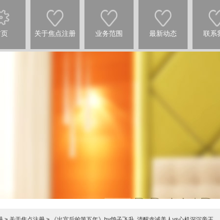
首页
关于焦点注册
业务范围
最新动态
联系
册
>
关于焦点注册
> 《出宫后的第五年》by鸽子飞升, 清醒赤诚美人vs心机深沉帝王