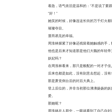
着急，语气依旧是温和的：“不是说了要
“好！”
她笑的时候，好像连这长街的万千灯火都
璀璨夺目。
显而易见的幸福。
周淮林握紧了好像还残留着她触感的手，
他也是后来才知道那是他们大魏的年轻帝
妖妃吗？
在周淮林看来，那只是般配的一对才子佳
后来也都是如此，没有刻意去想起，没有
那是萧党倒台后的封后大典上。
登上后位的，并非当初那位沸沸扬扬的妖
爱。
那她呢？
周淮林在人群中，一眼就看到了自己自封