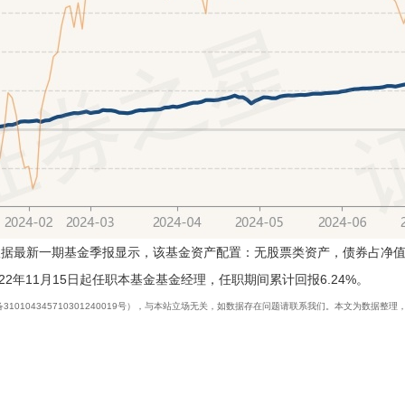
据最新一期基金季报显示，该基金资产配置：无股票类资产，债券占净值比13
2年11月15日起任职本基金基金经理，任职期间累计回报6.24%。
10104345710301240019号），与本站立场无关，如数据存在问题请联系我们。本文为数据